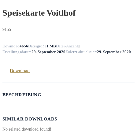
Speisekarte Voitlhof
9155
Download
4656
Dateigröße
1 MB
Datei-Anzahl
1
Erstellungsdatum
29. September 2020
Zuletzt aktualisiert
29. September 2020
Download
BESCHREIBUNG
SIMILAR DOWNLOADS
No related download found!