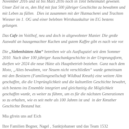
November 2016 und ist bis März 2016 noch in Tirol beheimatet gewesen.
Unser Ziel ist es, den Hof mit fast 500 jähriger Geschichte zu bewahren und
mit Leben zu füllen. Dies ist zusammen mit der Hutmacherei und Trachten
Wiesner im 1. OG und einer belebten Wirtshauskultur im EG bestens
gelungen.
Das
Cafe
im Voitlhof, neu und doch in altgewohnter Manier.
Die große
Auswahl an hausgemachter Kuchen und gutem Kaffee gibt es nach wie vor.
Die
„Siebenhütten Alm“
betreiben wir als Ausflugsziel seit dem Sommer
2010. Nach über 100 jähriger Ausschankgeschichte in der Ursprungsform,
durften wir 2024 die neue Hütte als Hauptbetrieb beziehen. Ganz nach dem
Moto, „Altes bewahren, vor Neuem nicht verschließen“ wurde gemeinsam
mit den Besitzern (Familiengesellschaft Wildbad Kreuth) eine weitere Alm
geschaffen, die die Ursprünglichkeit und die kulturellen Geschichte bewahrt,
sich bestens ins Ensemble integriert und gleichzeitig die Möglichkeit
geschaffen wurde, es weiter zu führen, um es für die nächsten Generationen
so zu erhalten, wie es seit mehr als 100 Jahren ist und in der Kreuther
Geschichte Bestand hat.
Mia gfrein uns auf Eich
Ihre Familien Bogner, Nagel , Sanktjohanser und das Team 1532