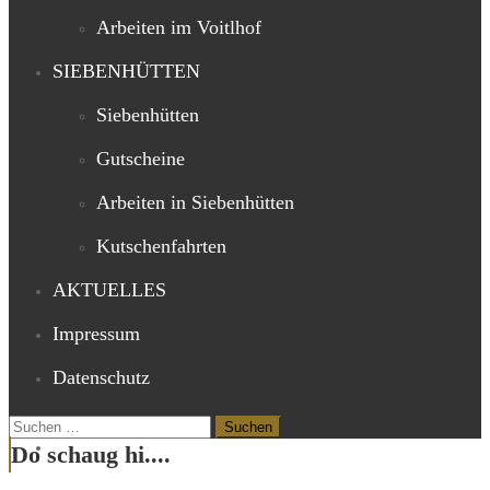
Arbeiten im Voitlhof
SIEBENHÜTTEN
Siebenhütten
Gutscheine
Arbeiten in Siebenhütten
Kutschenfahrten
AKTUELLES
Impressum
Datenschutz
Suchen
nach:
Do schaug hi....