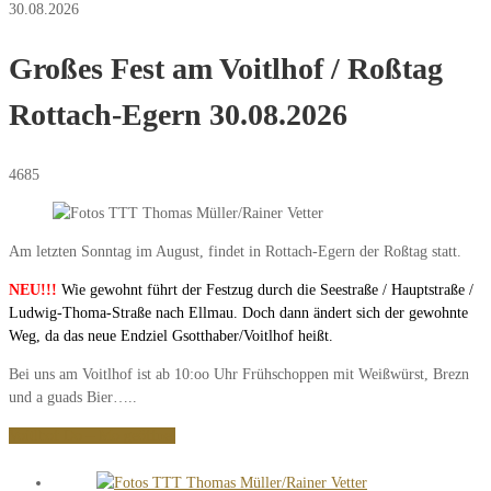
30.08.2026
Großes Fest am Voitlhof / Roßtag
Rottach-Egern 30.08.2026
4685
Am letzten Sonntag im August, findet in Rottach-Egern der Roßtag statt.
NEU!!!
Wie gewohnt führt der Festzug durch die Seestraße / Hauptstraße /
Ludwig-Thoma-Straße nach Ellmau. Doch dann ändert sich der gewohnte
Weg, da das neue Endziel Gsotthaber/Voitlhof heißt.
Bei uns am Voitlhof ist ab 10:oo Uhr Frühschoppen mit Weißwürst, Brezn
und a guads Bier…..
Beitragsnavigation
Voitlhof Do – Mo geöffnet