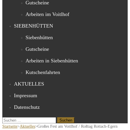
Gutscheine
Arbeiten im Voitlhof
SIEBENHÜTTEN
Siebenhütten
Gutscheine
Arbeiten in Siebenhütten
Kutschenfahrten
AKTUELLES
Impressum
Datenschutz
Suchen
nach:
Startseite
>
Aktuelles
>
Großes Fest am Voitlhof / Roßtag Rottach-Egern