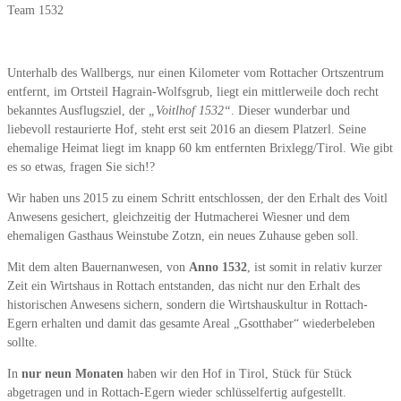
Team 1532
Unterhalb des Wallbergs, nur einen Kilometer vom Rottacher Ortszentrum
entfernt, im Ortsteil Hagrain-Wolfsgrub, liegt ein mittlerweile doch recht
bekanntes Ausflugsziel, der
„Voitlhof 1532“
. Dieser wunderbar und
liebevoll restaurierte Hof, steht erst seit 2016 an diesem Platzerl. Seine
ehemalige Heimat liegt im knapp 60 km entfernten Brixlegg/Tirol. Wie gibt
es so etwas, fragen Sie sich!?
Wir haben uns 2015 zu einem Schritt entschlossen, der den Erhalt des Voitl
Anwesens gesichert, gleichzeitig der Hutmacherei Wiesner und dem
ehemaligen Gasthaus Weinstube Zotzn, ein neues Zuhause geben soll.
Mit dem alten Bauernanwesen, von
Anno 1532
, ist somit in relativ kurzer
Zeit ein Wirtshaus in Rottach entstanden, das nicht nur den Erhalt des
historischen Anwesens sichern, sondern die Wirtshauskultur in Rottach-
Egern erhalten und damit das gesamte Areal „Gsotthaber“ wiederbeleben
sollte.
In
nur neun Monaten
haben wir den Hof in Tirol, Stück für Stück
abgetragen und in Rottach-Egern wieder schlüsselfertig aufgestellt.