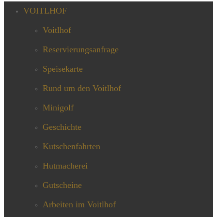
VOITLHOF
Voitlhof
Reservierungsanfrage
Speisekarte
Rund um den Voitlhof
Minigolf
Geschichte
Kutschenfahrten
Hutmacherei
Gutscheine
Arbeiten im Voitlhof